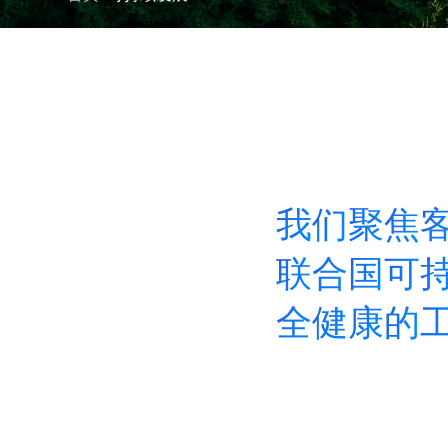
我
们
聚
焦
联
合
国
可
全
健
康
的