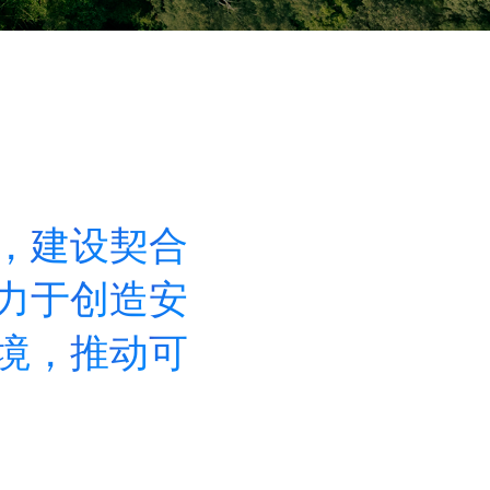
，
建
设
契
合
力
于
创
造
安
境
，
推
动
可