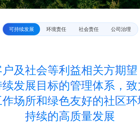
可持续发展
环境责任
社会责任
公司治理
客
户
及
社
会
等
利
益
相
关
方
期
望
持
续
发
展
目
标
的
管
理
体
系
，
致
工
作
场
所
和
绿
色
友
好
的
社
区
环
持
续
的
高
质
量
发
展