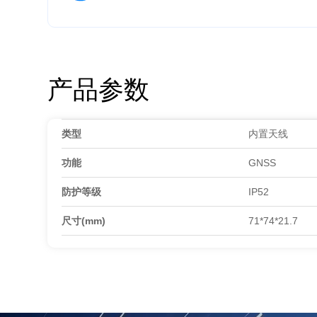
产品参数
类型
内置天线
功能
GNSS
防护等级
IP52
尺寸(mm)
71*74*21.7