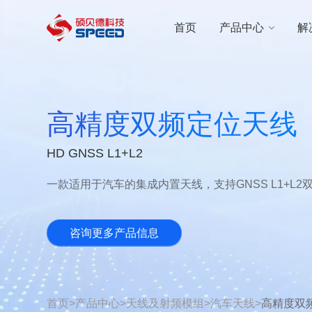
选择语言
首页
产品中心
解
首页
产品中心
高精度双频定位天线
解决方案
HD GNSS L1+L2
创新与技术
一款适用于汽车的集成内置天线，支持GNSS L1+L
智能制造
咨询更多产品信息
可持续发展
关于我们
首页
>
产品中心
>
天线及射频模组
>
汽车天线
>
高精度双
投资者关系