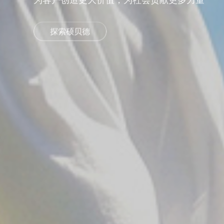
为客户创造更大价值，为社会贡献更多力量
了解更多
探索硕贝德