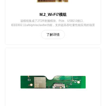
M.2_Wi-Fi7模组
该模组集成了2T2R射频模块、Pcie、USB2.0接口、
IEEE802.11a/b/g/n/ac/ax/be功能，支持超高吞吐量性能应用的场景
了解详情