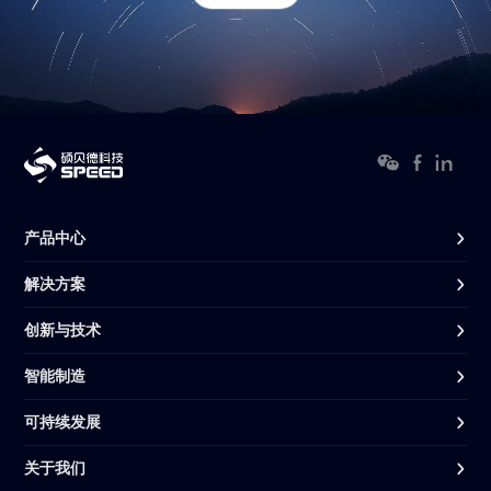
产品中心
解决方案
创新与技术
智能制造
可持续发展
关于我们