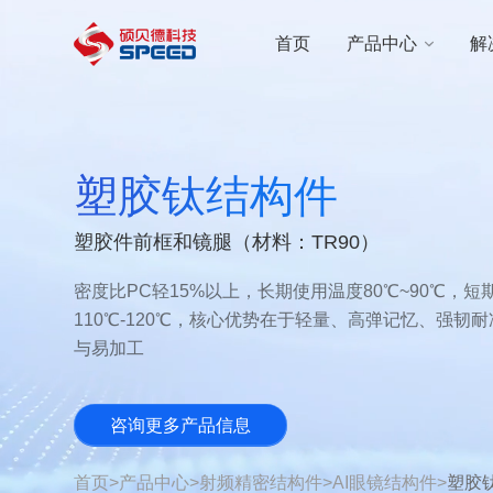
选择语言
首页
产品中心
解
首页
产品中心
塑胶钛结构件
解决方案
塑胶件前框和镜腿（材料：TR90）
创新与技术
密度比PC轻15%以上，长期使用温度80℃~90℃，短
智能制造
110℃-120℃，核心优势在于轻量、高弹记忆、强韧
与易加工
可持续发展
咨询更多产品信息
关于我们
首页
>
产品中心
>
射频精密结构件
>
AI眼镜结构件
>
塑胶
投资者关系