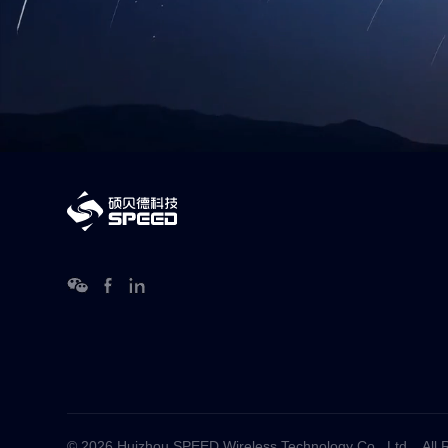
© 2026 Huizhou SPEED Wireless Technology Co., Ltd. . All 