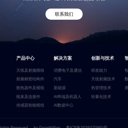
联系我们
产品中心
解决方案
创新与技术
天线及射频模组
消费电子及通信
研发能力
射频精密结构件
汽车
天线射频技术
散热器件及模组
新能源
热管理技术
线束及连接件
AI终端及机器人
轻量化技术
传感器智能模组
AI数据中心
Rights Reserved
by GrowthMan
粤ICP备2026070960号