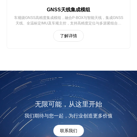
GNSS天线集成模组
车规级GNSS高精度集成模组，融合P-BOX与智能天线，集成GNSS
天线、全温标定IMU及车规主控，支持高精度定位与多源紧组合导
航，符合AUTOSAR架构及功能安全要求，适配智能驾驶、无人系统
等领域
了解详情
无限可能，从这里开始
我们期待与您一起，为行业创造更多价值
联系我们