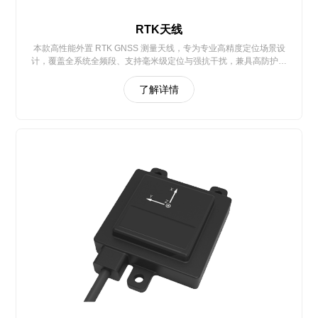
RTK天线
本款高性能外置 RTK GNSS 测量天线，专为专业高精度定位场景设
计，覆盖全系统全频段、支持毫米级定位与强抗干扰，兼具高防护与
易集成特性，全面适配测绘、船舶、精准农业、自动驾驶、无人机等
多领域高精度定位需求
了解详情