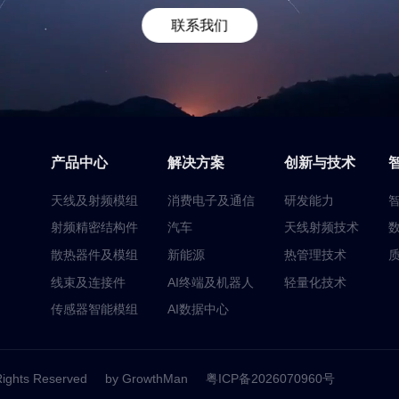
联系我们
产品中心
解决方案
创新与技术
天线及射频模组
消费电子及通信
研发能力
射频精密结构件
汽车
天线射频技术
散热器件及模组
新能源
热管理技术
线束及连接件
AI终端及机器人
轻量化技术
传感器智能模组
AI数据中心
Rights Reserved
by GrowthMan
粤ICP备2026070960号