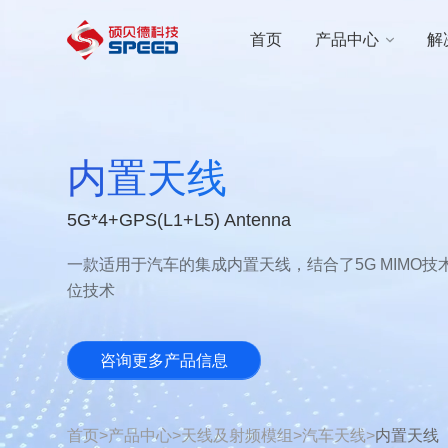
选择语言
首页
产品中心
解
首页
产品中心
内置天线
解决方案
5G*4+GPS(L1+L5) Antenna
创新与技术
一款适用于汽车的集成内置天线，结合了5G MIMO技术和
智能制造
位技术
可持续发展
咨询更多产品信息
关于我们
首页
>
产品中心
>
天线及射频模组
>
汽车天线
>
内置天线
投资者关系