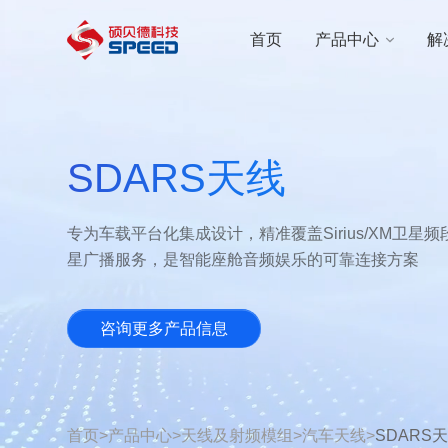
选择语言
首页
产品中心
解
首页
产品中心
SDARS天线
解决方案
专为车载平台化集成设计，精准覆盖Sirius/XM卫星
创新与技术
星广播服务，是智能座舱音频娱乐的可靠连接方案
智能制造
咨询更多产品信息
可持续发展
关于我们
首页
>
产品中心
>
天线及射频模组
>
汽车天线
>
SDARS
投资者关系