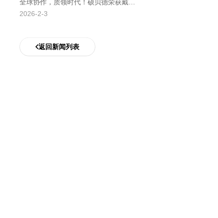
全球协作，质领时代！硕贝德荣获戴尔科技“2025最佳品质天线奖”
2026-2-3
返回新闻列表