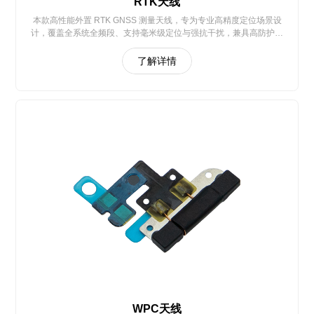
RTK天线
本款高性能外置 RTK GNSS 测量天线，专为专业高精度定位场景设
计，覆盖全系统全频段、支持毫米级定位与强抗干扰，兼具高防护与
易集成特性，全面适配测绘、船舶、精准农业、自动驾驶、无人机等
多领域高精度定位需求
了解详情
WPC天线