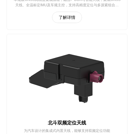
天线、全温标定IMU及车规主控，支持高精度定位与多源紧组合导
航，符合AUTOSAR架构及功能安全要求，适配智能驾驶、无人系统
等领域
了解详情
北斗双频定位天线
为汽车设计的集成式内置天线，能够支持双频定位功能